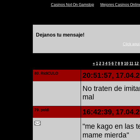
Casinos Not On Gamstop
Mejores Casinos Onlin
Dejanos tu mensaje!
Click aqui
«
1
2
3
4
5
6
7
8
9
10
11
12
80. RidiCULO
20:51:57, 17.04.
No traten de imit
mal
79. poldi
16:42:39, 17.04.
"me kago en las t
mame mierda"