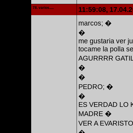
78. varios.....
11:59:08, 17.04.
marcos; �
�
me gustaria ver ju
tocame la polla se
AGURRRR GATIL
�
�
PEDRO; �
�
ES VERDAD LO 
MADRE �
VER A EVARIST
�