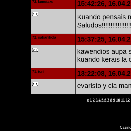
73. lametazo
15:42:26, 16.04.
Kuando pensais me
Saludos!!!!!!!!!!!!!!!!!!!
72. sakanikola
15:37:25, 16.04.
kawendios aupa sa
kuando kerais la 
71. toni
13:22:08, 16.04.
evaristo y cia ma
«
1
2
3
4
5
6
7
8
9
10
11
12
In
Casino